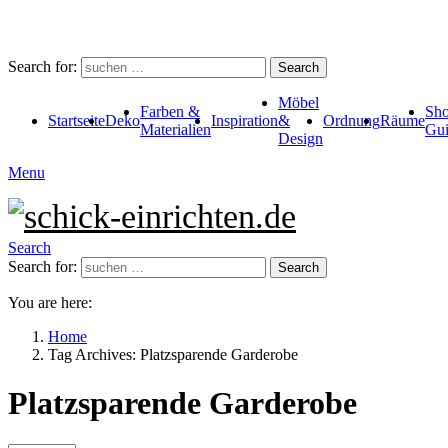
Search for:
Search
Möbel
Farben &
Sho
Startseite
Deko
Inspiration
&
Ordnung
Räume
Materialien
Gui
Design
Menu
Search
Search for:
Search
You are here:
Home
Tag Archives: Platzsparende Garderobe
Platzsparende Garderobe