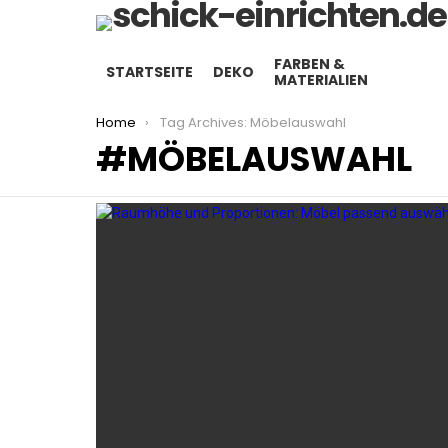
FARBEN &
STARTSEITE
DEKO
MATERIALIEN
You are here:
Home
Tag Archives: Möbelauswahl
MÖBELAUSWAHL
LATEST
STORIES