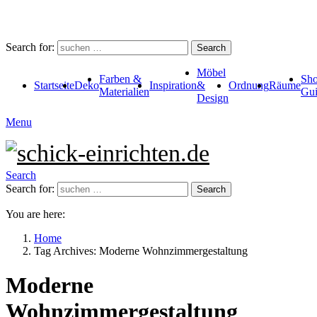
Search for:
Search
Möbel
Farben &
Sho
Startseite
Deko
Inspiration
&
Ordnung
Räume
Materialien
Gui
Design
Menu
Search
Search for:
Search
You are here:
Home
Tag Archives: Moderne Wohnzimmergestaltung
Moderne
Wohnzimmergestaltung