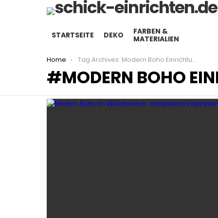
FARBEN &
STARTSEITE
DEKO
MATERIALIEN
You are here:
Home
Tag Archives: Modern Boho Einrichtung
MODERN BOHO EI
LATEST
STORIES