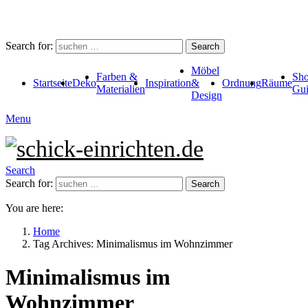
Search for:
Search
Möbel
Farben &
Sho
Startseite
Deko
Inspiration
&
Ordnung
Räume
Materialien
Gui
Design
Menu
Search
Search for:
Search
You are here:
Home
Tag Archives: Minimalismus im Wohnzimmer
Minimalismus im
Wohnzimmer