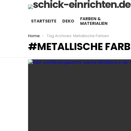
FARBEN &
STARTSEITE
DEKO
MATERIALIEN
You are here:
Home
Tag Archives: Metallische Farben
METALLISCHE FAR
LATEST
STORIES