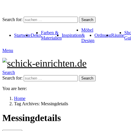
Search for:
Search
Möbel
Farben &
Sho
Startseite
Deko
Inspiration
&
Ordnung
Räume
Materialien
Gui
Design
Menu
Search
Search for:
Search
You are here:
Home
Tag Archives: Messingdetails
Messingdetails