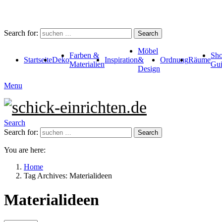
Search for:
Search
Möbel
Farben &
Sho
Startseite
Deko
Inspiration
&
Ordnung
Räume
Materialien
Gui
Design
Menu
Search
Search for:
Search
You are here:
Home
Tag Archives: Materialideen
Materialideen