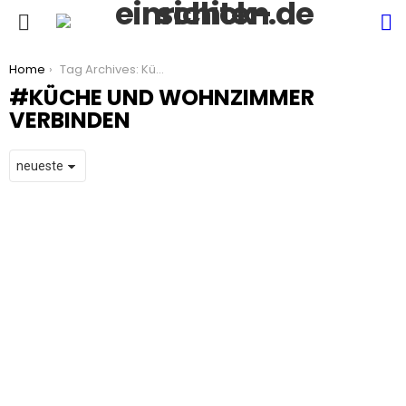
S
Menu
You are here:
Home
Tag Archives: Küche und Wohnzimmer verbinden
KÜCHE UND WOHNZIMMER
VERBINDEN