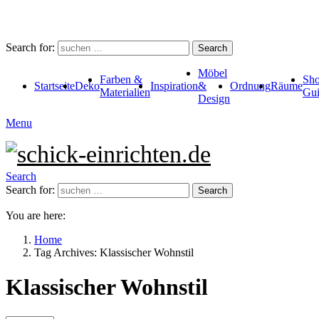
Search for:
Search
Möbel
Farben &
Sho
Startseite
Deko
Inspiration
&
Ordnung
Räume
Materialien
Gui
Design
Menu
Search
Search for:
Search
You are here:
Home
Tag Archives: Klassischer Wohnstil
Klassischer Wohnstil