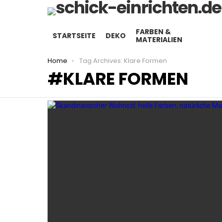
FARBEN &
STARTSEITE
DEKO
MATERIALIEN
You are here:
Home
Tag Archives: Klare Formen
KLARE FORMEN
LATEST
STORIES