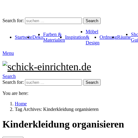
Search for:
Search
Möbel
Farben &
Sho
Startseite
Deko
Inspiration
&
Ordnung
Räume
Materialien
Gui
Design
Menu
Search
Search for:
Search
You are here:
Home
Tag Archives: Kinderkleidung organisieren
Kinderkleidung organisieren