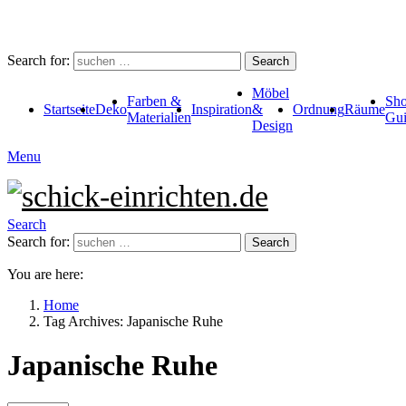
Search for:
Search
Möbel
Farben &
Sho
Startseite
Deko
Inspiration
&
Ordnung
Räume
Materialien
Gui
Design
Menu
Search
Search for:
Search
You are here:
Home
Tag Archives: Japanische Ruhe
Japanische Ruhe