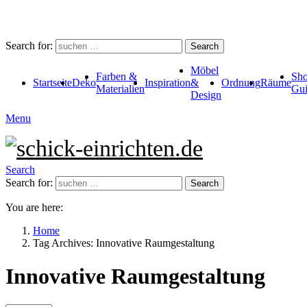
Search for:
Search
Möbel
Farben &
Sho
Startseite
Deko
Inspiration
&
Ordnung
Räume
Materialien
Gui
Design
Menu
Search
Search for:
Search
You are here:
Home
Tag Archives: Innovative Raumgestaltung
Innovative Raumgestaltung