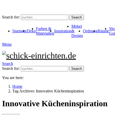
Search for:
Search
Möbel
Farben &
Sho
Startseite
Deko
Inspiration
&
Ordnung
Räume
Materialien
Gui
Design
Menu
Search
Search for:
Search
You are here:
Home
Tag Archives: Innovative Kücheninspiration
Innovative Kücheninspiration