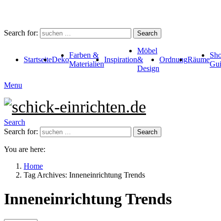
Search for:
Search
Möbel
Farben &
Sho
Startseite
Deko
Inspiration
&
Ordnung
Räume
Materialien
Gui
Design
Menu
Search
Search for:
Search
You are here:
Home
Tag Archives: Inneneinrichtung Trends
Inneneinrichtung Trends