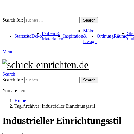
Search for:
Search
Möbel
Farben &
Sho
Startseite
Deko
Inspiration
&
Ordnung
Räume
Materialien
Gui
Design
Menu
Search
Search for:
Search
You are here:
Home
Tag Archives: Industrieller Einrichtungsstil
Industrieller Einrichtungsstil