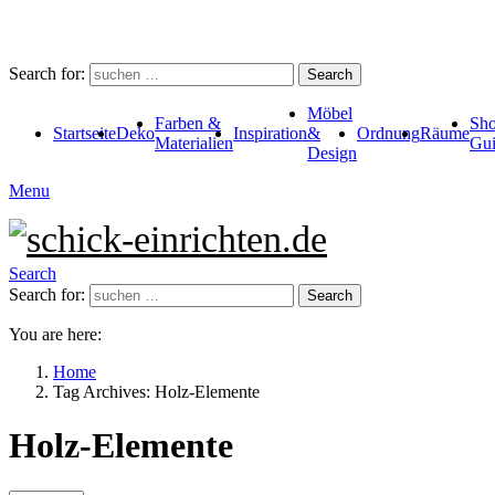
Search for:
Search
Möbel
Farben &
Sho
Startseite
Deko
Inspiration
&
Ordnung
Räume
Materialien
Gui
Design
Menu
Search
Search for:
Search
You are here:
Home
Tag Archives: Holz-Elemente
Holz-Elemente