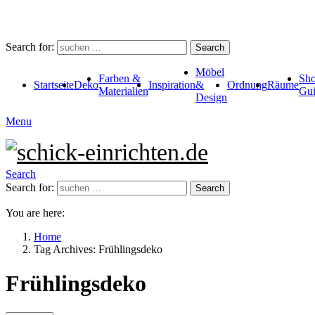
Search for:
Search
Möbel
Farben &
Sho
Startseite
Deko
Inspiration
&
Ordnung
Räume
Materialien
Gui
Design
Menu
Search
Search for:
Search
You are here:
Home
Tag Archives: Frühlingsdeko
Frühlingsdeko