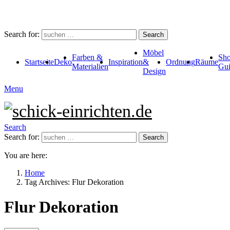
Search for:
Search
Möbel
Farben &
Sho
Startseite
Deko
Inspiration
&
Ordnung
Räume
Materialien
Gui
Design
Menu
Search
Search for:
Search
You are here:
Home
Tag Archives: Flur Dekoration
Flur Dekoration