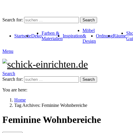
Search for:
Search
Möbel
Farben &
Sho
Startseite
Deko
Inspiration
&
Ordnung
Räume
Materialien
Gui
Design
Menu
Search
Search for:
Search
You are here:
Home
Tag Archives: Feminine Wohnbereiche
Feminine Wohnbereiche