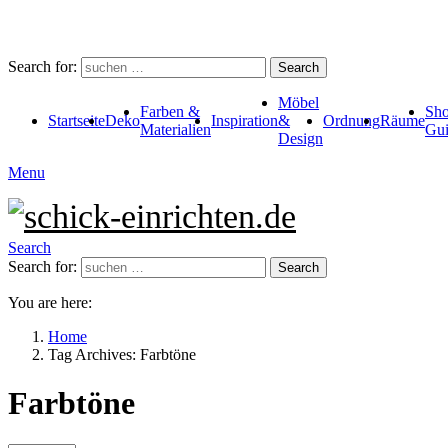
Search for:
Search
Möbel
Farben &
Sho
Startseite
Deko
Inspiration
&
Ordnung
Räume
Materialien
Gui
Design
Menu
Search
Search for:
Search
You are here:
Home
Tag Archives: Farbtöne
Farbtöne