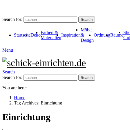
Search for:
Search
Möbel
Farben &
Sho
Startseite
Deko
Inspiration
&
Ordnung
Räume
Materialien
Gui
Design
Menu
Search
Search for:
Search
You are here:
Home
Tag Archives: Einrichtung
Einrichtung