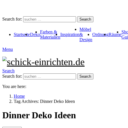
Search for:
Search
Möbel
Farben &
Sho
Startseite
Deko
Inspiration
&
Ordnung
Räume
Materialien
Gui
Design
Menu
Search
Search for:
Search
You are here:
Home
Tag Archives: Dinner Deko Ideen
Dinner Deko Ideen