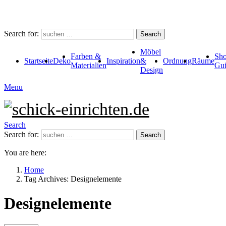
Search for:
Search
Möbel
Farben &
Sho
Startseite
Deko
Inspiration
&
Ordnung
Räume
Materialien
Gui
Design
Menu
Search
Search for:
Search
You are here:
Home
Tag Archives: Designelemente
Designelemente