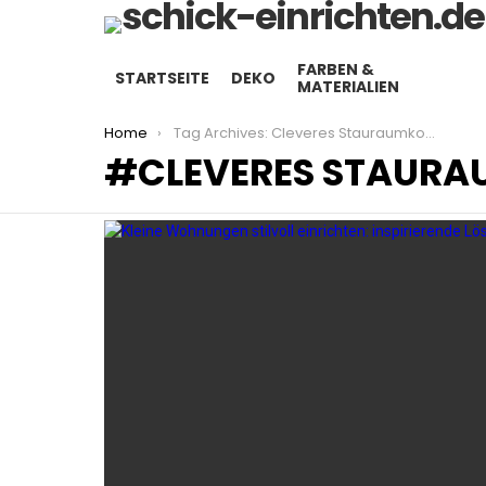
FARBEN &
STARTSEITE
DEKO
MATERIALIEN
You are here:
Home
Tag Archives: Cleveres Stauraumkonzept
CLEVERES STAUR
LATEST
STORIES