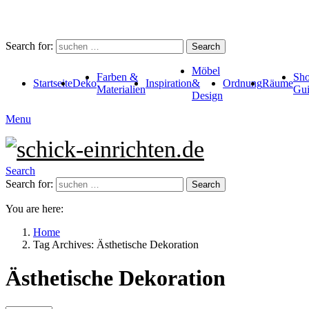
Search for:
Search
Möbel
Farben &
Sho
Startseite
Deko
Inspiration
&
Ordnung
Räume
Materialien
Gui
Design
Menu
Search
Search for:
Search
You are here:
Home
Tag Archives: Ästhetische Dekoration
Ästhetische Dekoration