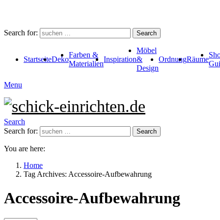
Search for:
Search
Möbel
Farben &
Sho
Startseite
Deko
Inspiration
&
Ordnung
Räume
Materialien
Gui
Design
Menu
Search
Search for:
Search
You are here:
Home
Tag Archives: Accessoire-Aufbewahrung
Accessoire-Aufbewahrung