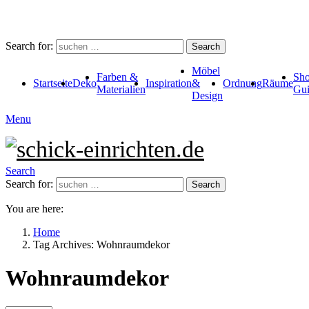
Search for:
Search
Möbel
Farben &
Sho
Startseite
Deko
Inspiration
&
Ordnung
Räume
Materialien
Gui
Design
Menu
Search
Search for:
Search
You are here:
Home
Tag Archives: Wohnraumdekor
Wohnraumdekor