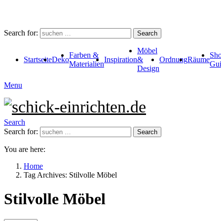
Search for:
Search
Möbel
Farben &
Sho
Startseite
Deko
Inspiration
&
Ordnung
Räume
Materialien
Gui
Design
Menu
Search
Search for:
Search
You are here:
Home
Tag Archives: Stilvolle Möbel
Stilvolle Möbel