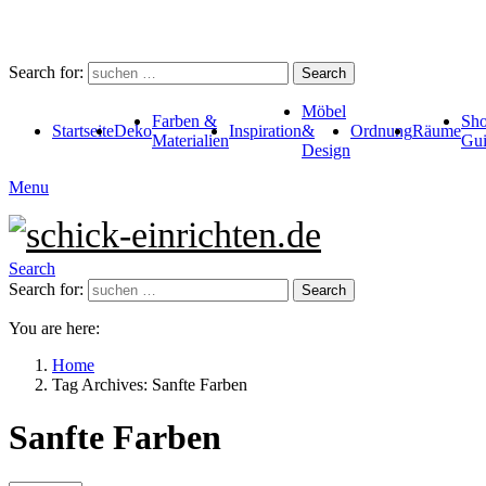
Search for:
Search
Möbel
Farben &
Sho
Startseite
Deko
Inspiration
&
Ordnung
Räume
Materialien
Gui
Design
Menu
Search
Search for:
Search
You are here:
Home
Tag Archives: Sanfte Farben
Sanfte Farben