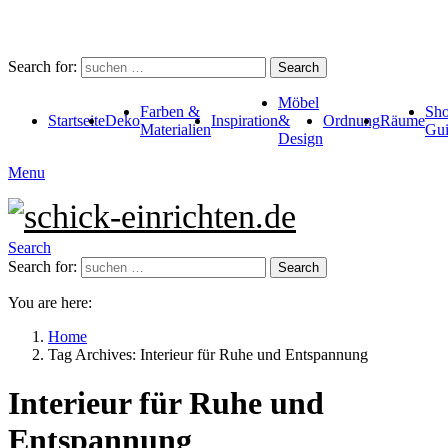
Search for:
Search
Möbel
Farben &
Sho
Startseite
Deko
Inspiration
&
Ordnung
Räume
Materialien
Gui
Design
Menu
Search
Search for:
Search
You are here:
Home
Tag Archives: Interieur für Ruhe und Entspannung
Interieur für Ruhe und
Entspannung