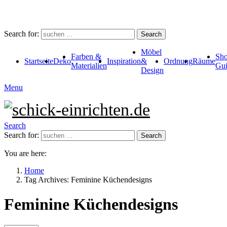
Search for:
Search
Möbel
Farben &
Sho
Startseite
Deko
Inspiration
&
Ordnung
Räume
Materialien
Gui
Design
Menu
Search
Search for:
Search
You are here:
Home
Tag Archives: Feminine Küchendesigns
Feminine Küchendesigns