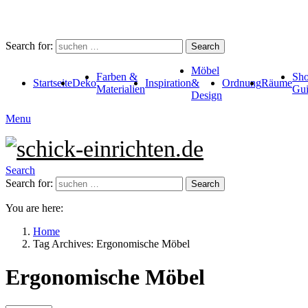
Search for:
Search
Möbel
Farben &
Sho
Startseite
Deko
Inspiration
&
Ordnung
Räume
Materialien
Gui
Design
Menu
Search
Search for:
Search
You are here:
Home
Tag Archives: Ergonomische Möbel
Ergonomische Möbel