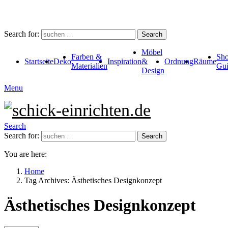
Search for:
Search
Möbel
Farben &
Sho
Startseite
Deko
Inspiration
&
Ordnung
Räume
Materialien
Gui
Design
Menu
Search
Search for:
Search
You are here:
Home
Tag Archives: Ästhetisches Designkonzept
Ästhetisches Designkonzept